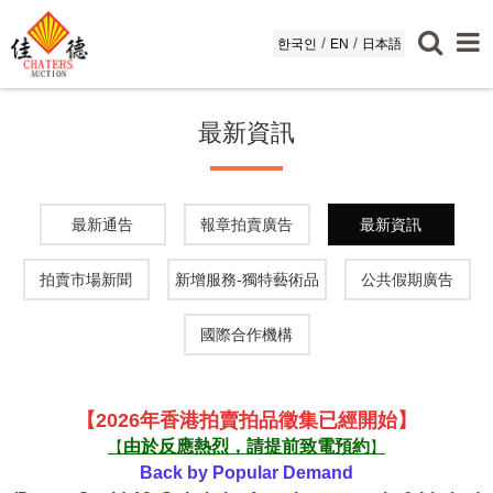
/
/
한국인
EN
日本語
最新資訊
最新通告
報章拍賣廣告
最新資訊
拍賣市場新聞
新增服務-獨特藝術品
公共假期廣告
國際合作機構
【
2026
年
香港
拍賣
拍品
徵集
已經開始
】
由於反應熱烈，請提前致電預約
【
】
Back by Popular Demand