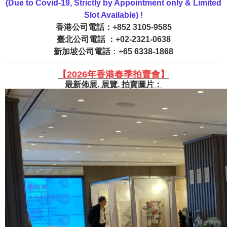
(Due to Covid-19, Strictly by Appointment only & Limited
Slot Available) !
香港公司
電話：+852 3105-9585
臺北公司
電話
：+
02-2321-0638
新加坡公司
電話
：+
65 6338-
1868
【
2026
年
香港春季
拍賣會
】
最新佈展. 展覽. 拍賣圖片：