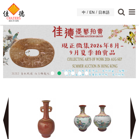
/
/
中
EN
日本語