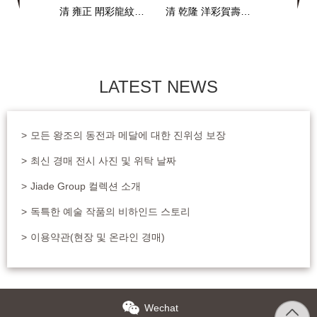
清 雍正 閗彩龍紋蟋蟀瓶
清 乾隆 洋彩賀壽瓶 一對
LATEST NEWS
>
모든 왕조의 동전과 메달에 대한 진위성 보장
>
최신 경매 전시 사진 및 위탁 날짜
>
Jiade Group 컬렉션 소개
1
2
3
4
5
6
>
독특한 예술 작품의 비하인드 스토리
>
이용약관(현장 및 온라인 경매)
Wechat